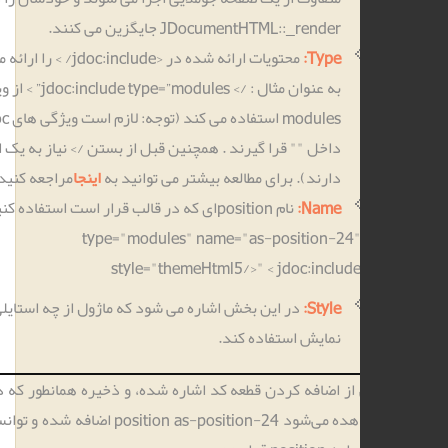
JDocumentHTML::_render جایگزین می ­کنند.
Type:
محتویات ارائه شده در <jdoc:include/ > را ارائه می­ دهد
به عنوان مثال : /> jdoc:include type=”modules” > از ویژگی
modules استفاده می ­کند (توجه: لازم است ویژگی های Jdoc
داخل "" قرا گیرند . همچنین قبل از بستن /> نیاز به یک اسپیس
دارند). برای مطالعه بیشتر می ­توانید به
اینجا
مراجعه کنید.
Name:
نام positionای که در قالب قرار است استفاده کنیم.
type="modules" name="as-position-24
style="themeHtml5/>" < jdoc:includ
Style:
در این بخش اشاره می­ شود که ماژول از چه استایلی برای
نمایش استفاده کند.
ز اضافه کردن قطعه کد اشاره شده، و ذخیره همانطور که در شکل زیر
مشاهده می‌شود position as-position-24 اضافه شده و توانستیم ماژولی