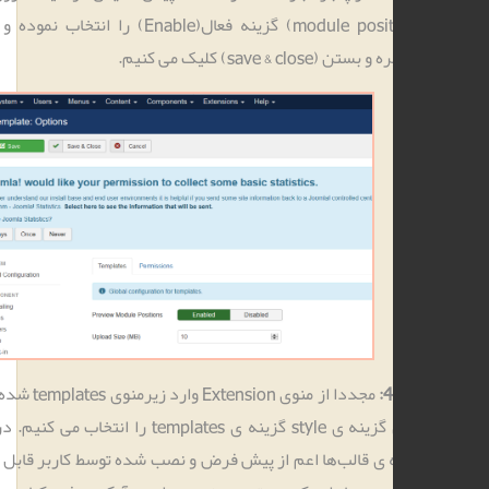
module position) گزینه فعال(Enable) را انتخاب نموده و سپس روی
تن (save & close) کلیک می کنیم.
مجددا از منوی Extension وارد زیرمنوی templates شده و این بار به
جای گزینه ی style گزینه ی templates را انتخاب می کنیم. در این صفحه
 ی قالب‌ها اعم از پیش فرض و نصب شده توسط کاربر قابل مشاهده می