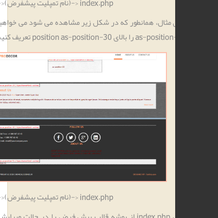
templates->(نام تمپلیت پیشفرض)-> index.php
برای مثال، همانطور که در شکل زیر مشاهده می شود می­ خواهیم position
 را بالای position as-position-30 تعریف کنیم.
templates->(نام تمپلیت پیشفرض)-> index.php
فایل index.php از پوشه قالب پیش فرض را در حالت ویرایش باز کرده و