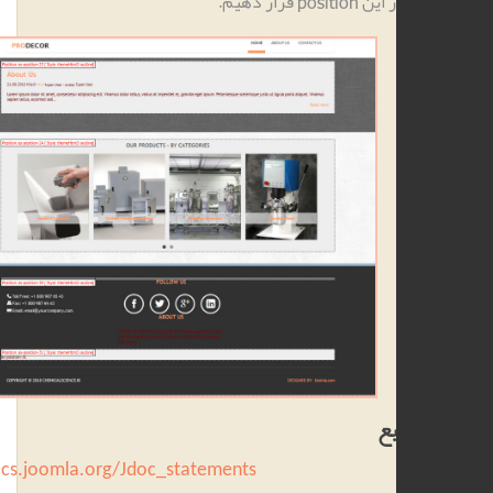
positi قرار دهیم.
بع
https://docs.joomla.org/Jdoc_statements