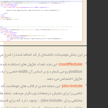
ر این بخش توضیحات خلاصه‌ای از کد اضافه شده را شرح می دهیم:
countModules:
این متد تعداد ماژول های استفاده شده در یک
position رو می شمارد و بر اساس آن width خاصی را به هر
ماژول اختصاص می دهد.
jdoc:include:
این جمله متدی از قالب­ های جوملاست که محتویات
خاصی را برای نمایش درصفحات وب قرار می­دهد. جمله ­های
مختلفی برای <jdoc:include/ > وجود دارد که برای قسمت­های
متفاوت از یک صفحه جوملایی اجرا می شوند و خودشان را در قالب