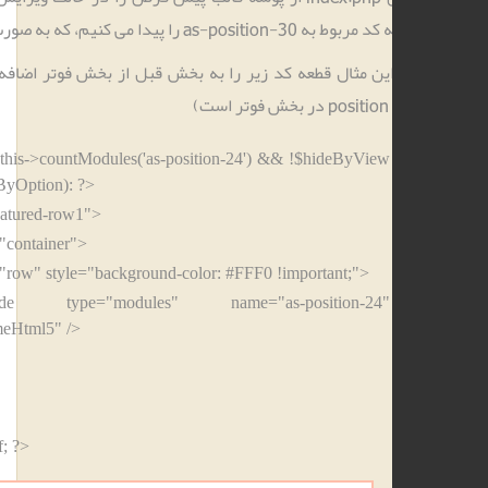
ه as-position-30 را پیدا می کنیم، که به صورت زیر است.
ین مثال قطعه کد زیر را به بخش قبل از بخش فوتر اضافه می نماییم.
<?php if ($this->countModules('as-position-24') && !$hideByView
&& !$hideByOption): ?>
<div id="featured-row1">
<div class="container">
<div class="row" style="background-color: #FFF0 !important;">
<jdoc:include type="modules" name="as-position-24"
style="themeHtml5" />
</div>
</div>
</div>
<?php endif; ?>