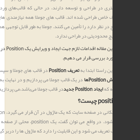
ری در طراحی و توسعه دارند، در حالی که قالب‌های وردپرس با یک
خاص طراحی شده اند. قالب های جوملا همه نیازمندی هایی را که یک
 در نظر دارد را تأمین می کنند. جوملا به طور قابل توجهی همه کاره است
چ محدودیتی در طراحی ندارد.
در این مقاله اقدامات لازم جهت ایجاد و ویرایش یک Position در قالب جوملا
ورد بررسی قرار می دهیم.
ین راستا ابتدا به
تعریف Position
در قالب های جوملا و سپس به
نحوه ی
Positها
در یک قالب جوملا می پردازیم و در نهایت به هدف اصلی
ه که
ایجاد Position جدید
در قالب جوملا می‌باشد،می پردازیم.
pos چیست؟
به مکانی در صفحه سایت که یک ماژول در آن قرار می گیرد، position گفته
می شود. در واقع می توان گفت، یک position، محلی از صفحه است که در
 تعریف می شود و این قابلیت را دارد که ماژول ها را دربر گیرد.