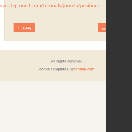
https://www.siteground.com/tutorials/joomla/positions
ی
بعدی
All Rights Reserved.
Joomla Templates:
by
fardnia.com