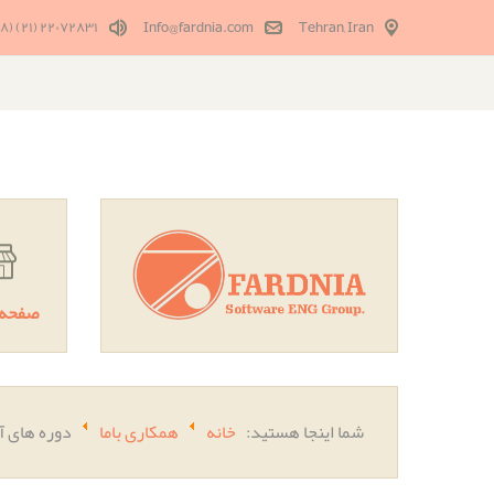
٢٢٠٧٢٨٣١ (۲۱) (٩٨+)
Info@fardnia.com
Tehran, Iran
صفحه 
شما اینجا هستید:
خانه
همکاری باما
دوره های آ