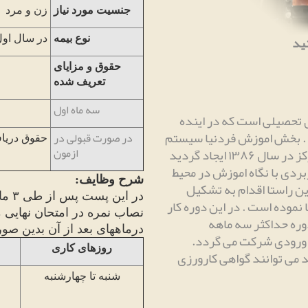
جنسیت مورد نیاز
زن و مرد
ید
نوع بیمه
در سال اول
حقوق و مزایای
تعریف شده
سه ماه اول
ی تحصیلی است که در اینده
.
بخش اموزش فردنیا سیستم
در صورت قبولی در
حقوق دریا
به منظور دستیابی به نیروی انسانی مورد نیاز مرکز در سال ۱۳۸۶ ایجاد گردید
ازمون
بردی با نگاه اموزش در محیط
شرح وظایف
:
این راستا اقدام به تشکیل
در این پست پس از طی
۳
ما
ا نموده است
.
در این دوره کار
نصاب نمره در امتحان نهایی
وره حداکثر سه ماهه
درماههای بعد از آن بدین ص
ون ورودی شرکت می گردد
.
روزهای کاری
ا با نمره بالای ۱۵ سپری کنند می توانند گواهی کارورزی
شنبه تا چها
رشنبه