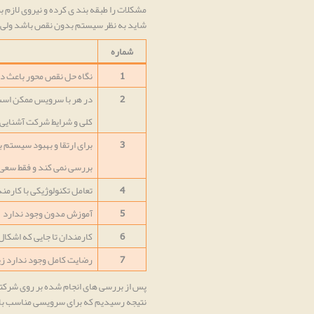
مشکلات را طبقه بند ی کرده و نیروی لازم 
شاید به نظر سیستم بدون نقص باشد ولی د
شماره
1
نگاه حل نقص محور باعث دو
2
در هر با سرویس ممکن است 
کلی و شرایط شرکت آشنایی 
3
برای ارتقا و بهبود سیستم
بررسی نمی کند و فقط سعی 
4
تعامل تکنولوژیکی با کارمن
5
آموزش مدون وجود ندارد
6
کارمندان تا جایی که اشکال 
7
رضایت کامل وجود ندارد زیر
پس از بررسی های انجام شده بر روی شرکت
نتیجه رسیدیم که برای سرویسی مناسب بای