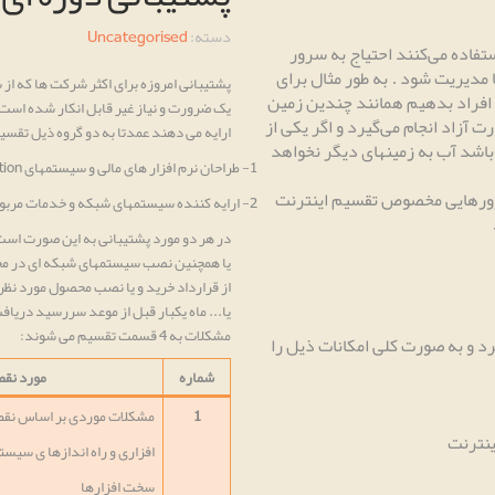
دسته:
Uncategorised
تفاده می‌کنند احتیاج به سرور
ا مدیریت شود
به طور مثال برای
.
پشتیبانی امروزه برای اکثر شرکت ها که از
افراد بدهیم همانند چندین زمین
یک ضرورت و نیاز غیر قابل انکار شده اس
آزاد انجام می‌گیرد و اگر یکی از
ارایه می دهند عمدتا به دو گروه ذیل تقس
اشد آب به زمینهای دیگر نخواهد
1-
طراحان نرم افزار های مالی و سیستمهای
tion
رورهایی مخصوص تقسیم اینترنت
2-
ارایه کننده سیستمهای شبکه و خدمات مربوط
در هر دو مورد پشتیبانی به این صورت است 
یا همچنین نصب سیستمهای شبکه ای در مح
یا... ماه یکبار قبل از موعد سررسید دریاف
مشکلات به 4 قسمت تقسیم می شوند:
د و به صورت کلی امکانات ذیل را
شماره
مورد نق
1
مشکلات موردی بر اساس نق
ینترنت
افزاری و راه اندازها ی سیس
سخت افزارها