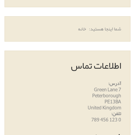
شما اینجا هستید:
خانه
اطلاعات تماس
آدرس:
7 Green Lane
Peterborough
PE13BA
United Kingdom
تلفن:
0 123 456 789